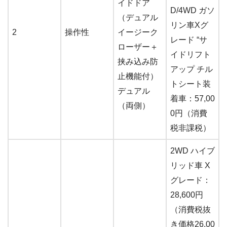
イドドア
D/4WD ガソ
（デュアル
リン車Xグ
2
操作性
イージーク
レード “サ
ローザー＋
イドリフト
挟み込み防
アップ チル
止機能付）
トシート装
デュアル
着車：57,00
（両側）
0円（消費
税非課税）
2WD ハイブ
リッド車 X
グレード：
28,600円
（消費税抜
き価格26,00