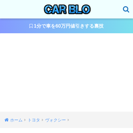
1分で車を60万円値引きする裏技
ホーム
トヨタ
ヴォクシー