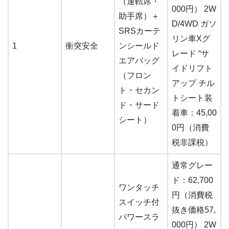
（運転席・
000円） 2W
助手席）＋
D/4WD ガソ
SRSカーテ
リン車Xグ
1
衝突安全
ンシールド
レード “サ
エアバッグ
イドリフト
（フロン
アップ チル
ト・セカン
トシート装
ド・サード
着車：45,00
シート）
0円（消費
税非課税）
通常グレー
ド：62,700
ワンタッチ
円（消費税
スイッチ付
抜き価格57,
パワースラ
000円） 2W