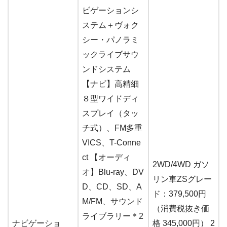
ビゲーションシ
ステム＋ヴォク
シー・パノラミ
ックライブサウ
ンドシステム
【ナビ】高精細
８型ワイドディ
スプレイ（タッ
チ式）、FM多重
VICS、T-Conne
ct 【オーディ
2WD/4WD ガソ
オ】Blu-ray、DV
リン車ZSグレー
D、CD、SD、A
ド：379,500円
M/FM、サウンド
（消費税抜き価
ライブラリー＊2
ナビゲーショ
格 345,000円） 2