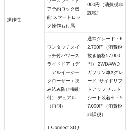
ワースライドド
000円（消費税非
ア予約ロック機
課税）
能 スマートロッ
操作性
ク操作も付属
通常グレード：6
ワンタッチスイ
2,700円（消費税
ッチ付パワース
抜き価格57,000
ライドドア（デ
円） 2WD/4WD
ュアルイージー
ガソリン車Xグレ
クローザー＋挟
ード “サイドリフ
み込み防止機能
トアップ チルト
付） デュアル
シート装着車：5
（両側）
7,000円（消費税
非課税）
T-Connect SDナ