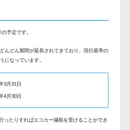
年の予定です。
どんどん期間が延長されてきており、現行基準の
うになっています。
年
3
月
31
日
年
4
月
30
日
行ったりすればエコカー減税を受けることができ