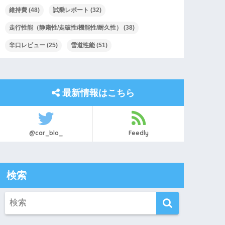
維持費
(48)
試乗レポート
(32)
走行性能（静粛性/走破性/機能性/耐久性）
(38)
辛口レビュー
(25)
雪道性能
(51)
最新情報はこちら
@car_blo_
Feedly
検索