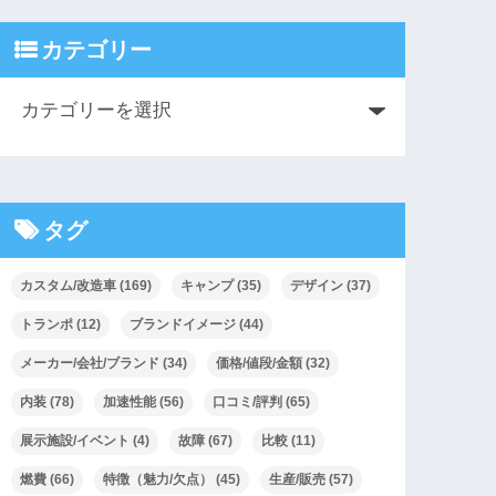
カテゴリー
タグ
カスタム/改造車
(169)
キャンプ
(35)
デザイン
(37)
トランポ
(12)
ブランドイメージ
(44)
メーカー/会社/ブランド
(34)
価格/値段/金額
(32)
内装
(78)
加速性能
(56)
口コミ/評判
(65)
展示施設/イベント
(4)
故障
(67)
比較
(11)
燃費
(66)
特徴（魅力/欠点）
(45)
生産/販売
(57)