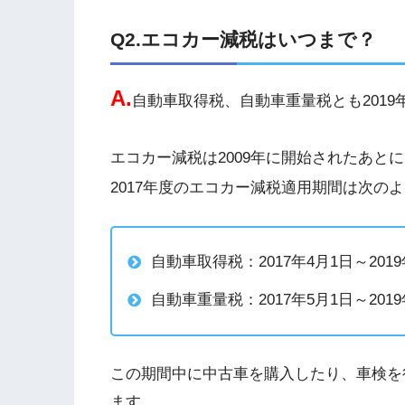
Q2.エコカー減税はいつまで？
A.
自動車取得税、自動車重量税とも
2019
エコカー減税は
2009
年に開始されたあとに
2017
年度のエコカー減税適用期間は次のよ
自動車取得税：
2017
年
4
月
1
日～
2019
自動車重量税：
2017
年
5
月
1
日～
2019
この期間中に中古車を購入したり、車検を
ます。