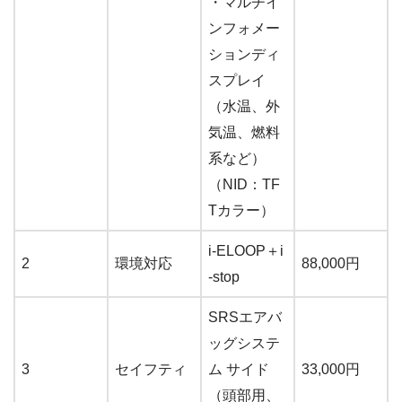
・マルチイ
ンフォメー
ションディ
スプレイ
（水温、外
気温、燃料
系など）
（NID：TF
Tカラー）
i-ELOOP＋i
2
環境対応
88,000円
-stop
SRSエアバ
ッグシステ
3
セイフティ
ム サイド
33,000円
（頭部用、