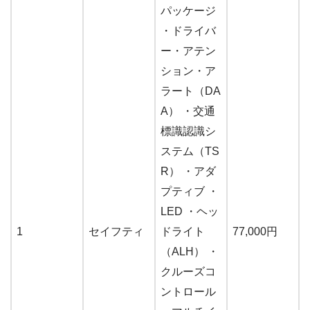
パッケージ
・ドライバ
ー・アテン
ション・ア
ラート（DA
A） ・交通
標識認識シ
ステム（TS
R） ・アダ
プティブ ・
LED ・ヘッ
1
セイフティ
ドライト
77,000円
（ALH） ・
クルーズコ
ントロール