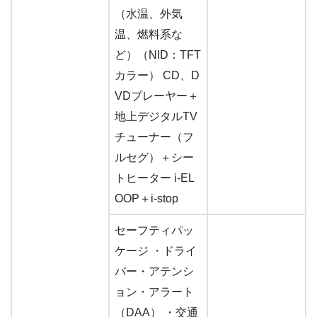
（水温、外気
温、燃料系な
ど）（NID：TFT
カラー） CD、D
VDプレーヤー＋
地上デジタルTV
チューナー（フ
ルセグ）＋シー
トヒーター i-EL
OOP＋i-stop
セーフティパッ
ケージ ・ドライ
バー・アテンシ
ョン・アラート
（DAA） ・交通