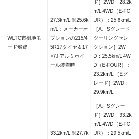
ド］2WD：28.2k
m/L 4WD（E-FO
27.3km/L ※25.6k
UR）：25.6km/L
m/L：メーカーオ
［A、Sグレード
WLTC市街地モ
プションの215/4
ツーリングセレ
ード燃費
5R17タイヤ＆17
クション］2W
×7J アルミホイ
D：25.5km/L 4W
ール装着時
D（E-FOUR）：
23.2km/L ［Eグ
レード］2WD：
29.9km/L
［A、Sグレー
ド］2WD：33.2k
m/L 4WD（E-FO
33.2km/L ※27.7k
UR）：29.5km/L