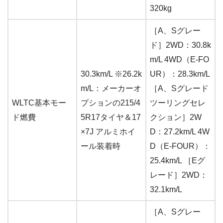
320kg
［A、Sグレー
ド］2WD：30.8k
m/L 4WD（E-FO
30.3km/L ※26.2k
UR）：28.3km/L
m/L：メーカーオ
［A、Sグレード
WLTC基本モー
プションの215/4
ツーリングセレ
ド燃費
5R17タイヤ＆17
クション］2W
×7J アルミホイ
D：27.2km/L 4W
ール装着時
D（E-FOUR）：
25.4km/L ［Eグ
レード］2WD：
32.1km/L
［A、Sグレー