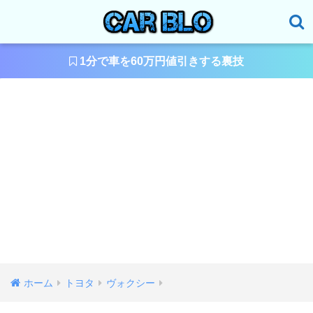
1分で車を60万円値引きする裏技
ホーム
トヨタ
ヴォクシー