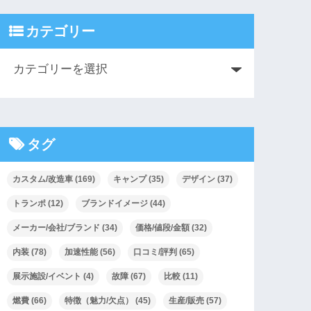
カテゴリー
タグ
カスタム/改造車
(169)
キャンプ
(35)
デザイン
(37)
トランポ
(12)
ブランドイメージ
(44)
メーカー/会社/ブランド
(34)
価格/値段/金額
(32)
内装
(78)
加速性能
(56)
口コミ/評判
(65)
展示施設/イベント
(4)
故障
(67)
比較
(11)
燃費
(66)
特徴（魅力/欠点）
(45)
生産/販売
(57)