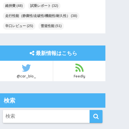
維持費
(48)
試乗レポート
(32)
走行性能（静粛性/走破性/機能性/耐久性）
(38)
辛口レビュー
(25)
雪道性能
(51)
最新情報はこちら
@car_blo_
Feedly
検索