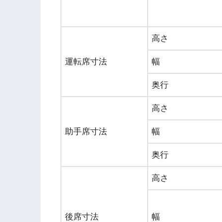
高さ
運転席寸法
幅
奥行
高さ
助手席寸法
幅
奥行
高さ
後席寸法
幅