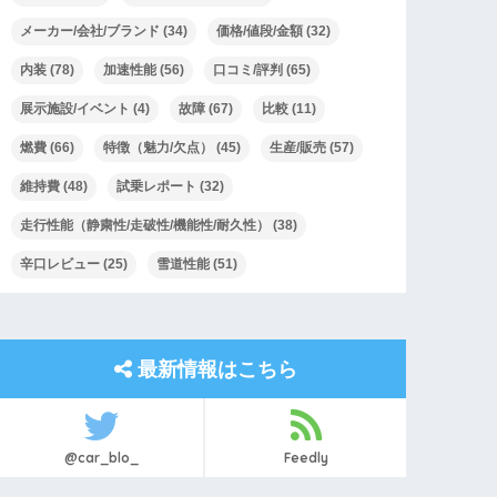
メーカー/会社/ブランド
(34)
価格/値段/金額
(32)
内装
(78)
加速性能
(56)
口コミ/評判
(65)
展示施設/イベント
(4)
故障
(67)
比較
(11)
燃費
(66)
特徴（魅力/欠点）
(45)
生産/販売
(57)
維持費
(48)
試乗レポート
(32)
走行性能（静粛性/走破性/機能性/耐久性）
(38)
辛口レビュー
(25)
雪道性能
(51)
最新情報はこちら
@car_blo_
Feedly