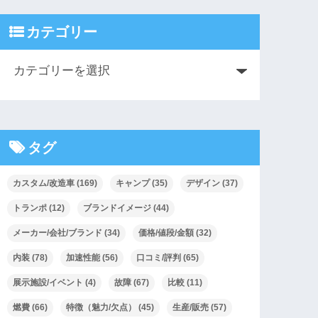
カテゴリー
タグ
カスタム/改造車
(169)
キャンプ
(35)
デザイン
(37)
トランポ
(12)
ブランドイメージ
(44)
メーカー/会社/ブランド
(34)
価格/値段/金額
(32)
内装
(78)
加速性能
(56)
口コミ/評判
(65)
展示施設/イベント
(4)
故障
(67)
比較
(11)
燃費
(66)
特徴（魅力/欠点）
(45)
生産/販売
(57)