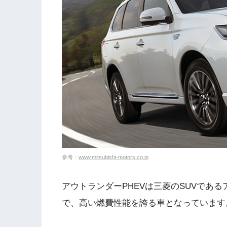
参考：
www.mitsubishi-motors.co.jp
アウトランダーPHEVは三菱のSUVであ
で、高い燃費性能を誇る車となっています