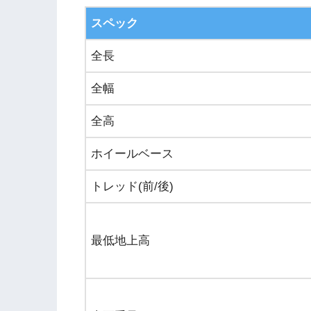
スペック
全長
全幅
全高
ホイールベース
トレッド(前/後)
最低地上高