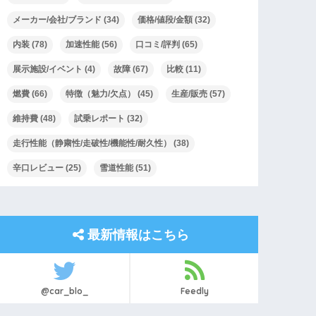
メーカー/会社/ブランド
(34)
価格/値段/金額
(32)
内装
(78)
加速性能
(56)
口コミ/評判
(65)
展示施設/イベント
(4)
故障
(67)
比較
(11)
燃費
(66)
特徴（魅力/欠点）
(45)
生産/販売
(57)
維持費
(48)
試乗レポート
(32)
走行性能（静粛性/走破性/機能性/耐久性）
(38)
辛口レビュー
(25)
雪道性能
(51)
最新情報はこちら
@car_blo_
Feedly