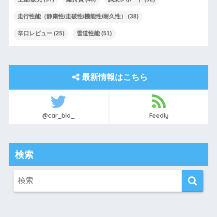
走行性能（静粛性/走破性/機能性/耐久性）
(38)
辛口レビュー
(25)
雪道性能
(51)
最新情報はこちら
@car_blo_
Feedly
検索