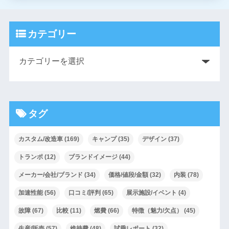
カテゴリー
タグ
カスタム/改造車
(169)
キャンプ
(35)
デザイン
(37)
トランポ
(12)
ブランドイメージ
(44)
メーカー/会社/ブランド
(34)
価格/値段/金額
(32)
内装
(78)
加速性能
(56)
口コミ/評判
(65)
展示施設/イベント
(4)
故障
(67)
比較
(11)
燃費
(66)
特徴（魅力/欠点）
(45)
生産/販売
(57)
維持費
(48)
試乗レポート
(32)