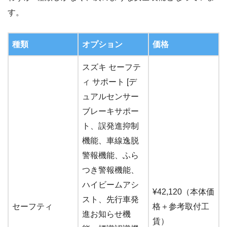
す。
種類
オプション
価格
スズキ セーフテ
ィ サポート [デ
ュアルセンサー
ブレーキサポー
ト、誤発進抑制
機能、車線逸脱
警報機能、ふら
つき警報機能、
ハイビームアシ
¥42,120（本体価
スト、先行車発
セーフティ
格＋参考取付工
進お知らせ機
賃）