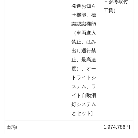
＋参考取付
発進お知ら
工賃）
せ機能、標
識認識機能
（車両進入
禁止、はみ
出し通行禁
止、最高速
度）、オー
トライトシ
ステム、ラ
イト自動消
灯システム
とセット]
総額
1,974,786円