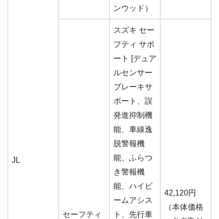
ンウッド）
スズキ セー
フティ サポ
ート [デュア
ルセンサー
ブレーキサ
ポート、誤
発進抑制機
能、車線逸
脱警報機
能、ふらつ
JL
き警報機
能、ハイビ
42,120円
ームアシス
（本体価格
セーフティ
ト、先行車