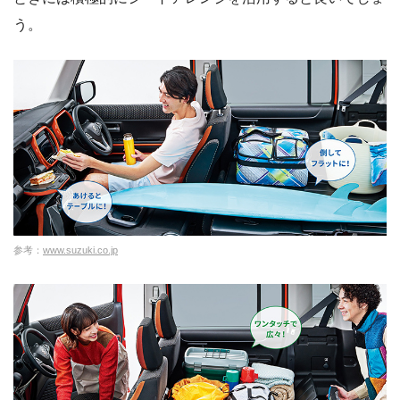
う。
参考：
www.suzuki.co.jp