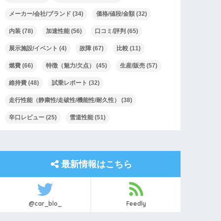
メーカー/会社/ブランド
(34)
価格/値段/金額
(32)
内装
(78)
加速性能
(56)
口コミ/評判
(65)
展示施設/イベント
(4)
故障
(67)
比較
(11)
燃費
(66)
特徴（魅力/欠点）
(45)
生産/販売
(57)
維持費
(48)
試乗レポート
(32)
走行性能（静粛性/走破性/機能性/耐久性）
(38)
辛口レビュー
(25)
雪道性能
(51)
最新情報はこちら
@car_blo_
Feedly