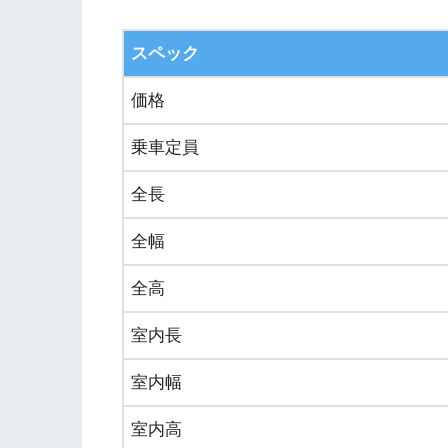
スペック
価格
乗車定員
全長
全幅
全高
室内長
室内幅
室内高