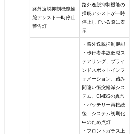
路外逸脱抑制機能の
路外逸脱抑制機能操
操舵アシストが一時
舵アシスト一時停止
停止している際に表
警告灯
示
・路外逸脱抑制機能
・歩行者事故低減ス
テアリング、ブライ
ンドスポットインフ
ォメーション、踏み
間違い衝突軽減シス
テム、CMBSの異常
・バッテリー再接続
後、システム初期化
中のため点灯
・フロントガラス上