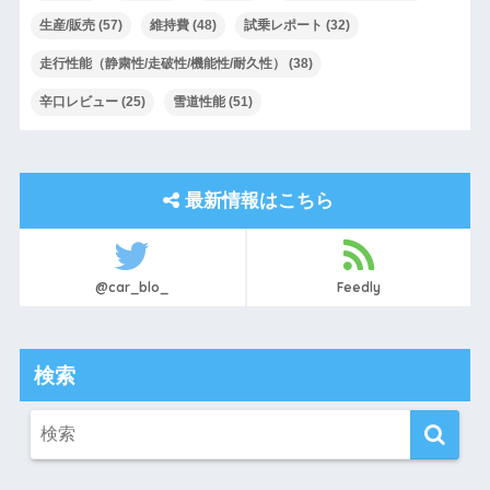
生産/販売
(57)
維持費
(48)
試乗レポート
(32)
走行性能（静粛性/走破性/機能性/耐久性）
(38)
辛口レビュー
(25)
雪道性能
(51)
最新情報はこちら
@car_blo_
Feedly
検索