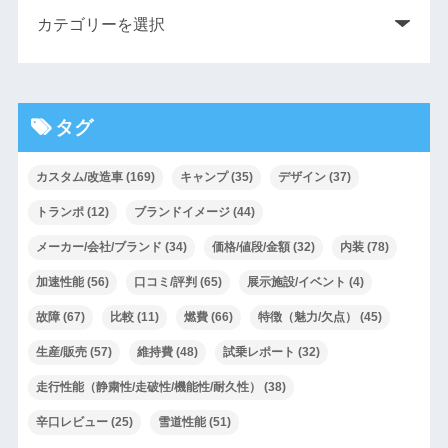
タグ
カスタム/改造車
(169)
キャンプ
(35)
デザイン
(37)
トランポ
(12)
ブランドイメージ
(44)
メーカー/会社/ブランド
(34)
価格/値段/金額
(32)
内装
(78)
加速性能
(56)
口コミ/評判
(65)
展示施設/イベント
(4)
故障
(67)
比較
(11)
燃費
(66)
特徴（魅力/欠点）
(45)
生産/販売
(57)
維持費
(48)
試乗レポート
(32)
走行性能（静粛性/走破性/機能性/耐久性）
(38)
辛口レビュー
(25)
雪道性能
(51)