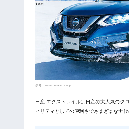
参考：
www3.nissan.co.jp
日産 エクストレイルは日産の大人気のク
ィリティとしての便利さでさまざまな世代