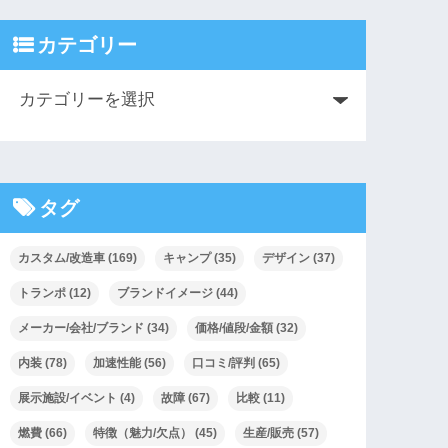
カテゴリー
タグ
カスタム/改造車
(169)
キャンプ
(35)
デザイン
(37)
トランポ
(12)
ブランドイメージ
(44)
メーカー/会社/ブランド
(34)
価格/値段/金額
(32)
内装
(78)
加速性能
(56)
口コミ/評判
(65)
展示施設/イベント
(4)
故障
(67)
比較
(11)
燃費
(66)
特徴（魅力/欠点）
(45)
生産/販売
(57)