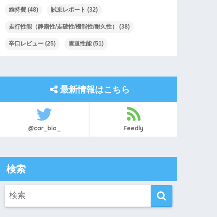
維持費
(48)
試乗レポート
(32)
走行性能（静粛性/走破性/機能性/耐久性）
(38)
辛口レビュー
(25)
雪道性能
(51)
最新情報はこちら
@car_blo_
Feedly
検索