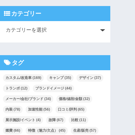
カテゴリー
タグ
カスタム/改造車
(169)
キャンプ
(35)
デザイン
(37)
トランポ
(12)
ブランドイメージ
(44)
メーカー/会社/ブランド
(34)
価格/値段/金額
(32)
内装
(78)
加速性能
(56)
口コミ/評判
(65)
展示施設/イベント
(4)
故障
(67)
比較
(11)
燃費
(66)
特徴（魅力/欠点）
(45)
生産/販売
(57)