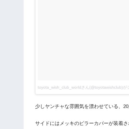
toyota_wish_club_worldさん(@toyotawishcl
少しヤンチャな雰囲気を漂わせている、2
サイドにはメッキのピラーカバーが装着さ