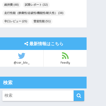
維持費
(48)
試乗レポート
(32)
走行性能（静粛性/走破性/機能性/耐久性）
(38)
辛口レビュー
(25)
雪道性能
(51)
最新情報はこちら
@car_blo_
Feedly
検索