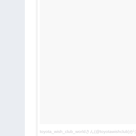
toyota_wish_club_worldさん(@toyotawishcl