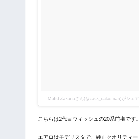
Muhd Zakariaさん(@zack_salesman)が
こちらは2代目ウィッシュの20系前期です
エアロはモデリスタで、純正クオリティー