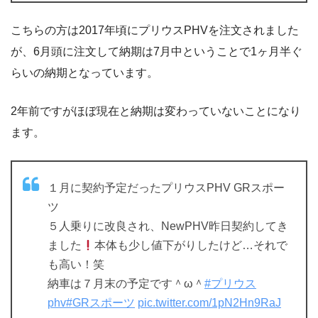
こちらの方は2017年頃にプリウスPHVを注文されました
が、6月頭に注文して納期は7月中ということで1ヶ月半ぐ
らいの納期となっています。
2年前ですがほぼ現在と納期は変わっていないことになり
ます。
１月に契約予定だったプリウスPHV GRスポー
ツ
５人乗りに改良され、NewPHV昨日契約してき
ました
本体も少し値下がりしたけど…それで
も高い！笑
納車は７月末の予定です＾ω＾
#プリウス
phv
#GRスポーツ
pic.twitter.com/1pN2Hn9RaJ