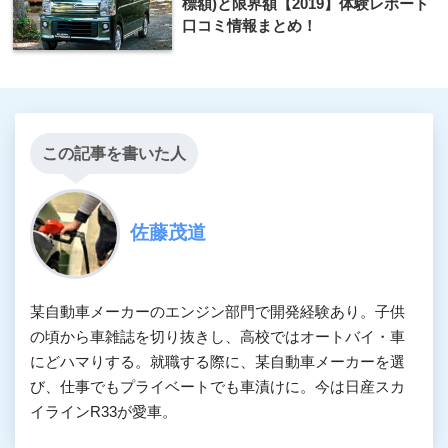
標額)と限界額【2019】体験レポート
口コミ情報まとめ！
この記事を書いた人
佐藤茂道
某自動車メーカーのエンジン部門で開発経験あり。子供
の頃から車雑誌を切り抜きし、高校ではオートバイ・車
にどハマりする。就職する際に、某自動車メーカーを選
び、仕事でもプライベートでも車漬けに。今は日産スカ
イラインR33が愛車。