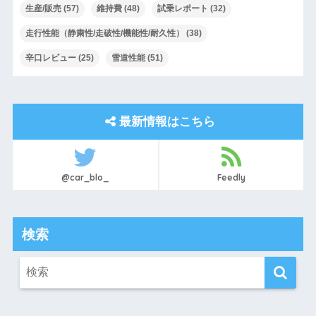
生産/販売
(57)
維持費
(48)
試乗レポート
(32)
走行性能（静粛性/走破性/機能性/耐久性）
(38)
辛口レビュー
(25)
雪道性能
(51)
最新情報はこちら
@car_blo_
Feedly
検索