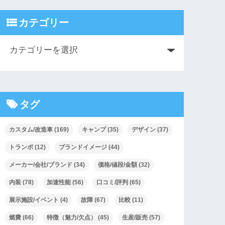
カテゴリー
タグ
カスタム/改造車
(169)
キャンプ
(35)
デザイン
(37)
トランポ
(12)
ブランドイメージ
(44)
メーカー/会社/ブランド
(34)
価格/値段/金額
(32)
内装
(78)
加速性能
(56)
口コミ/評判
(65)
展示施設/イベント
(4)
故障
(67)
比較
(11)
燃費
(66)
特徴（魅力/欠点）
(45)
生産/販売
(57)