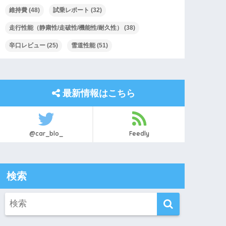
維持費
(48)
試乗レポート
(32)
走行性能（静粛性/走破性/機能性/耐久性）
(38)
辛口レビュー
(25)
雪道性能
(51)
最新情報はこちら
@car_blo_
Feedly
検索