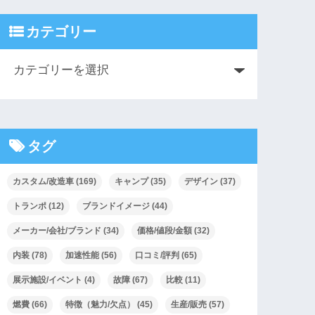
カテゴリー
タグ
カスタム/改造車
(169)
キャンプ
(35)
デザイン
(37)
トランポ
(12)
ブランドイメージ
(44)
メーカー/会社/ブランド
(34)
価格/値段/金額
(32)
内装
(78)
加速性能
(56)
口コミ/評判
(65)
展示施設/イベント
(4)
故障
(67)
比較
(11)
燃費
(66)
特徴（魅力/欠点）
(45)
生産/販売
(57)