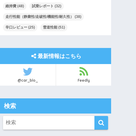
維持費
(48)
試乗レポート
(32)
走行性能（静粛性/走破性/機能性/耐久性）
(38)
辛口レビュー
(25)
雪道性能
(51)
最新情報はこちら
@car_blo_
Feedly
検索