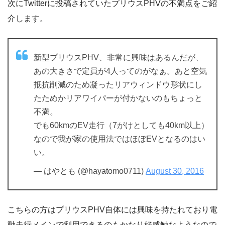
次にTwitterに投稿されていたプリウスPHVの不満点をご紹
介します。
新型プリウスPHV、非常に興味はあるんだが、
あの大きさで定員が4人ってのがなぁ。あと空気
抵抗削減のため凝ったリアウィンドウ形状にし
たためかリアワイパーが付かないのもちょっと
不満。
でも60kmのEV走行（7がけとしても40km以上）
なので我が家の使用法ではほぼEVとなるのはい
い。
— はやとも (@hayatomo0711)
August 30, 2016
こちらの方はプリウスPHV自体には興味を持たれており電
動走行メインで利用できるのもかなり好感触なようなので