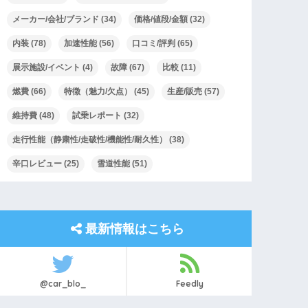
メーカー/会社/ブランド
(34)
価格/値段/金額
(32)
内装
(78)
加速性能
(56)
口コミ/評判
(65)
展示施設/イベント
(4)
故障
(67)
比較
(11)
燃費
(66)
特徴（魅力/欠点）
(45)
生産/販売
(57)
維持費
(48)
試乗レポート
(32)
走行性能（静粛性/走破性/機能性/耐久性）
(38)
辛口レビュー
(25)
雪道性能
(51)
最新情報はこちら
@car_blo_
Feedly