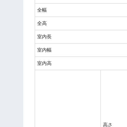
全幅
全高
室内長
室内幅
室内高
高さ