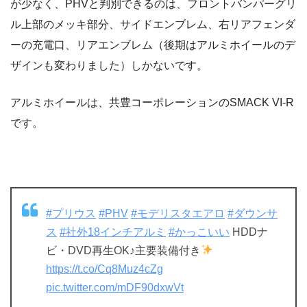
が少なく、PHVと判別できるのは、フロントバンパーグリ
ル上部のメッキ部分、サイドエンブレム、右リアフェンダ
ーの充電口、リアエンブレム（後期はアルミホイールのデ
ザインも変わりました）しかないです。
アルミホイールは、共豊コーポレーションのSMACK VI-R
です。
#プリウス
#PHV
#モデリスタエアロ
#ダウンサ
ス
#社外18インチアルミ
#かっこいい
HDDナ
ビ・DVD再生OK♪主要装備付き
https://t.co/Cq8Muz4cZg
pic.twitter.com/mDF90dxwVt