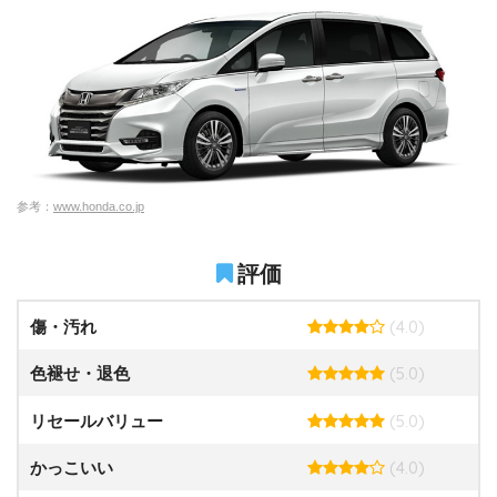
参考：
www.honda.co.jp
評価
(4.0)
傷・汚れ
(5.0)
色褪せ・退色
(5.0)
リセールバリュー
(4.0)
かっこいい