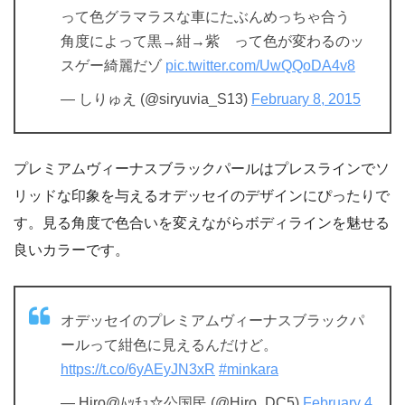
って色グラマラスな車にたぶんめっちゃ合う
角度によって黒→紺→紫 って色が変わるのッ
スゲー綺麗だゾ
pic.twitter.com/UwQQoDA4v8
— しりゅえ (@siryuvia_S13)
February 8, 2015
プレミアムヴィーナスブラックパールはプレスラインでソ
リッドな印象を与えるオデッセイのデザインにぴったりで
す。見る角度で色合いを変えながらボディラインを魅せる
良いカラーです。
オデッセイのプレミアムヴィーナスブラックパ
ールって紺色に見えるんだけど。
https://t.co/6yAEyJN3xR
#minkara
— Hiro@ﾑｯﾁｭ☆公国民 (@Hiro_DC5)
February 4,