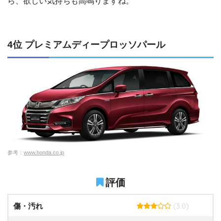
ら、欲しい気持ちも高鳴りますね。
4位 プレミアムディープロッソパール
参考：
www.honda.co.jp
評価
(3.0)
傷・汚れ