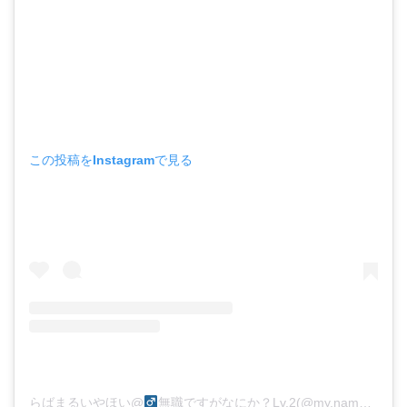
この投稿をInstagramで見る
らばまるいやほい@
無職ですがなにか？Lv.2(@my.name.stupid.nomad1014)がシェアした投稿