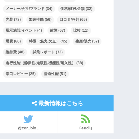
メーカー/会社/ブランド
(34)
価格/値段/金額
(32)
内装
(78)
加速性能
(56)
口コミ/評判
(65)
展示施設/イベント
(4)
故障
(67)
比較
(11)
燃費
(66)
特徴（魅力/欠点）
(45)
生産/販売
(57)
維持費
(48)
試乗レポート
(32)
走行性能（静粛性/走破性/機能性/耐久性）
(38)
辛口レビュー
(25)
雪道性能
(51)
最新情報はこちら
@car_blo_
Feedly