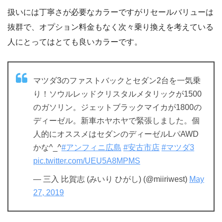
扱いには丁寧さが必要なカラーですがリセールバリューは
抜群で、オプション料金もなく次々乗り換えを考えている
人にとってはとても良いカラーです。
マツダ3のファストバックとセダン2台を一気乗
り！ソウルレッドクリスタルメタリックが1500
のガソリン。ジェットブラックマイカが1800の
ディーゼル。新車ホヤホヤで緊張しました。個
人的にオススメはセダンのディーゼルLパAWD
かな^_^
#アンフィニ広島
#安古市店
#マツダ3
pic.twitter.com/UEU5A8MPMS
— 三入 比賀志 (みいり ひがし) (@miiriwest)
May
27, 2019