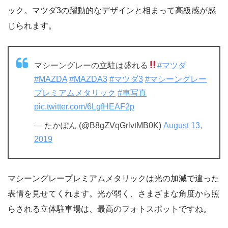
ック。マツダ3の躍動的なデザインと相まって高級感が感
じられます。
マシーングレーの立駐は盛れる
#マツダ
#MAZDA
#MAZDA3
#マツダ3
#マシーングレー
プレミアムメタリック
#車写真
pic.twitter.com/6LgfHEAF2p
— たかぽん (@B8gZVqGrlvtMB0K)
August 13,
2019
マシーングレープレミアムメタリックは光の加減で違った
表情を見せてくれます。光が弱く、さまざまな角度から照
らされる立体駐車場は、最高のフォトスポットですね。