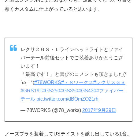
惹くカスタムに仕上がっていると思います。
レクサスＧＳ・Ｌラインヘッドライトとファイ
バーテール前後セットでご装着ありがとうござ
います！
「最高です！」と喜びのコメントも頂きました(*
´ω｀*)
#78WORKS
#７８ワークス
#レクサスＧＳ
#GRS191
#GS250
#GS350
#GS430
#ファイバー
テール
pic.twitter.com/dBOmZO21rh
— 78WORKS (@78_works)
2017年9月29日
ノーズブラを装着してUSテイストを醸し出している1台。