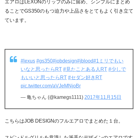
エアロはLEXONのリップのみに留め、シンプルにまとめ
ることでGS350のもつ迫力や上品さをとてもよく引き立て
ています。
#lexus
#gs350
#jobdesign
#jblood
#1ミリでもい
いなと思ったらRT
#見たことある人RT
#少しで
もいいと思ったらRT
#セダン好きRT
pic.twitter.com/aVJeMNjoBr
— 亀ちゃん (@kamegs1111)
2017年11月15日
こちらはJOB DESIGNのフルエアロでまとめた１台。
スピンドルグリルを意識した派手なデザインのエアロです