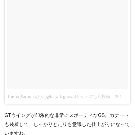
Таира Дзгоеваさん(@tairadzgoeva)がシェアした投稿
–
2017 9月 24 3:39午後 PDT
GTウイングが印象的な非常にスポーティなGS。カナード
も装着して、しっかりと走りも意識した仕上がりになって
いますね。