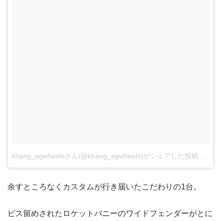
khang_agwheelsさん(@khang_agwheels)がシェアした投稿
–
201
余すところなくカスタムが行き届いたこだわりの1台。
ビス留めされたロケットバニーのワイドフェンダーがとに