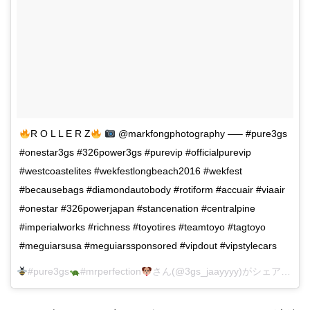
R O L L E R Z
@markfongphotography —– #pure3gs
#onestar3gs #326power3gs #purevip #officialpurevip
#westcoastelites #wekfestlongbeach2016 #wekfest
#becausebags #diamondautobody #rotiform #accuair #viaair
#onestar #326powerjapan #stancenation #centralpine
#imperialworks #richness #toyotires #teamtoyo #tagtoyo
#meguiarsusa #meguiarssponsored #vipdout #vipstylecars
#pure3gs
#mrperfection
さん(@3gs_jaayyyy)がシェアした投稿 –