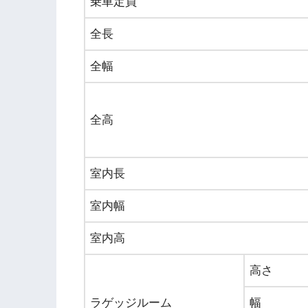
乗車定員
全長
全幅
全高
室内長
室内幅
室内高
高さ
ラゲッジルーム
幅