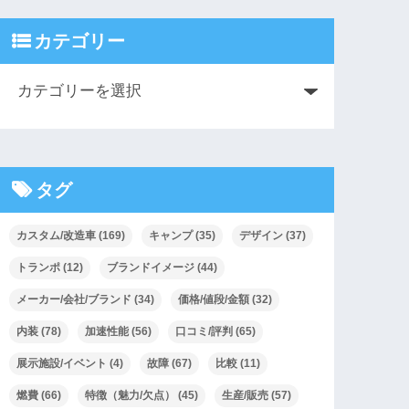
カテゴリー
タグ
カスタム/改造車
(169)
キャンプ
(35)
デザイン
(37)
トランポ
(12)
ブランドイメージ
(44)
メーカー/会社/ブランド
(34)
価格/値段/金額
(32)
内装
(78)
加速性能
(56)
口コミ/評判
(65)
展示施設/イベント
(4)
故障
(67)
比較
(11)
燃費
(66)
特徴（魅力/欠点）
(45)
生産/販売
(57)