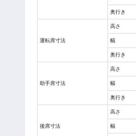
奥行き
高さ
運転席寸法
幅
奥行き
高さ
助手席寸法
幅
奥行き
高さ
後席寸法
幅