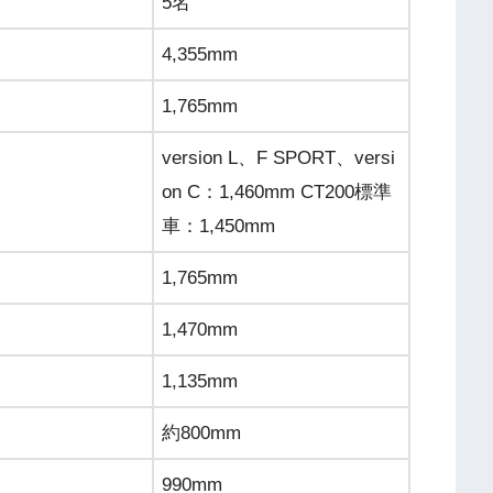
5名
4,355mm
1,765mm
version L、F SPORT、versi
on C：1,460mm CT200標準
車：1,450mm
1,765mm
1,470mm
1,135mm
約800mm
990mm