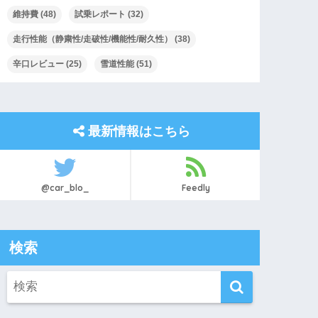
維持費
(48)
試乗レポート
(32)
走行性能（静粛性/走破性/機能性/耐久性）
(38)
辛口レビュー
(25)
雪道性能
(51)
最新情報はこちら
@car_blo_
Feedly
検索