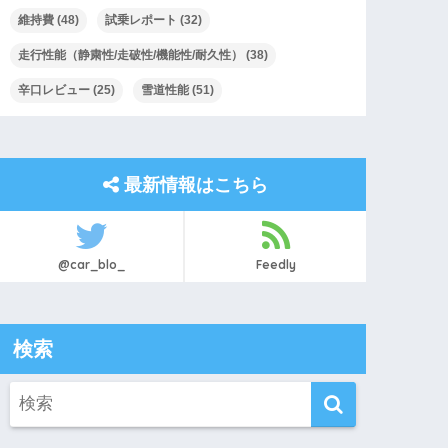
維持費
(48)
試乗レポート
(32)
走行性能（静粛性/走破性/機能性/耐久性）
(38)
辛口レビュー
(25)
雪道性能
(51)
最新情報はこちら
@car_blo_
Feedly
検索