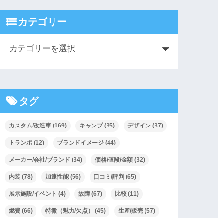
カテゴリー
タグ
カスタム/改造車
(169)
キャンプ
(35)
デザイン
(37)
トランポ
(12)
ブランドイメージ
(44)
メーカー/会社/ブランド
(34)
価格/値段/金額
(32)
内装
(78)
加速性能
(56)
口コミ/評判
(65)
展示施設/イベント
(4)
故障
(67)
比較
(11)
燃費
(66)
特徴（魅力/欠点）
(45)
生産/販売
(57)