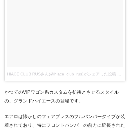
HIACE CLUB RUSさん(@hiace_club_rus)がシェアした投稿
–
201
かつてのVIPワゴン系カスタムを彷彿とさせるスタイル
の、グランドハイエースの登場です。
エアロは懐かしのフェアブレスのフルバンパータイプが装
着されており、特にフロントバンパーの前方に延長された