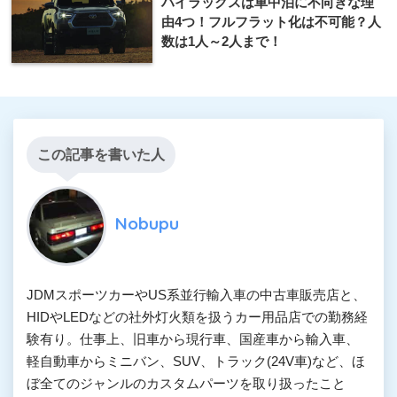
ハイラックスは車中泊に不向きな理
由4つ！フルフラット化は不可能？人
数は1人～2人まで！
この記事を書いた人
Nobupu
JDMスポーツカーやUS系並行輸入車の中古車販売店と、
HIDやLEDなどの社外灯火類を扱うカー用品店での勤務経
験有り。仕事上、旧車から現行車、国産車から輸入車、
軽自動車からミニバン、SUV、トラック(24V車)など、ほ
ぼ全てのジャンルのカスタムパーツを取り扱ったこと