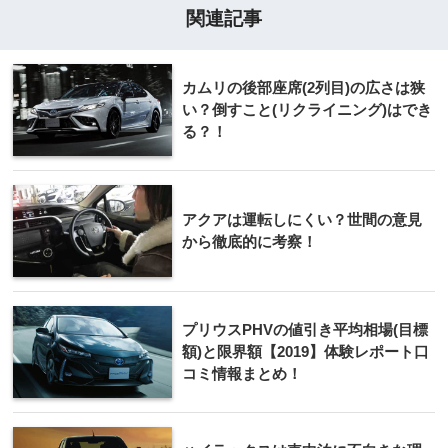
関連記事
カムリの後部座席(2列目)の広さは狭
い？倒すこと(リクライニング)はでき
る？！
アクアは運転しにくい？世間の意見
から徹底的に考察！
プリウスPHVの値引き平均相場(目標
額)と限界額【2019】体験レポート口
コミ情報まとめ！