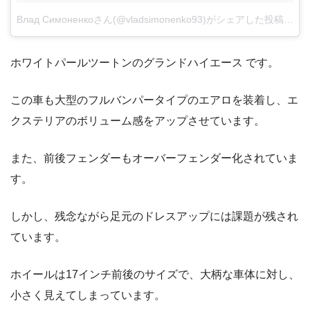
Влад Симоненкоさん(@vladsimonenko93)がシェアした投稿
–
20
ホワイトパールツートンのグランドハイエース です。
この車も大型のフルバンパータイプのエアロを装着し、エ
クステリアのボリューム感をアップさせています。
また、前後フェンダーもオーバーフェンダー化されていま
す。
しかし、残念ながら足元のドレスアップには課題が残され
ています。
ホイールは17インチ前後のサイズで、大柄な車体に対し、
小さく見えてしまっています。