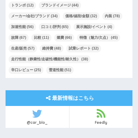
トランポ
(12)
ブランドイメージ
(44)
メーカー/会社/ブランド
(34)
価格/値段/金額
(32)
内装
(78)
加速性能
(56)
口コミ/評判
(65)
展示施設/イベント
(4)
故障
(67)
比較
(11)
燃費
(66)
特徴（魅力/欠点）
(45)
生産/販売
(57)
維持費
(48)
試乗レポート
(32)
走行性能（静粛性/走破性/機能性/耐久性）
(38)
辛口レビュー
(25)
雪道性能
(51)
最新情報はこちら
@car_blo_
Feedly