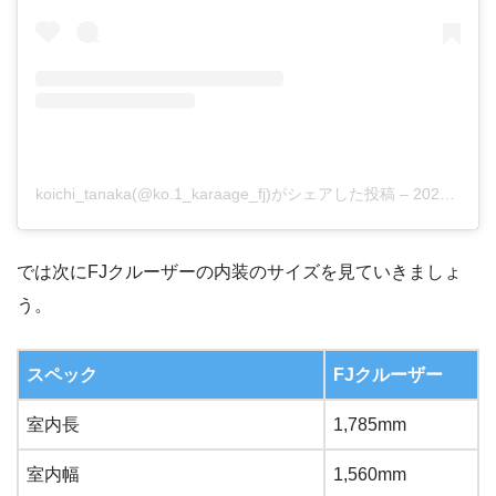
koichi_tanaka(@ko.1_karaage_fj)がシェアした投稿
–
2020年 8月月29日午前2時52分PDT
では次にFJクルーザーの内装のサイズを見ていきましょ
う。
スペック
FJクルーザー
室内長
1,785mm
室内幅
1,560mm