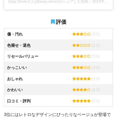
Easy Driverさん(@easy.driver)がシェアした投稿
–
2019年 9月月1日午後9時03分PDT
評価
(3.0)
傷・汚れ
(2.0)
色褪せ・退色
(3.0)
リセールバリュー
(3.0)
かっこいい
(5.0)
おしゃれ
(4.0)
かわいい
(5.0)
口コミ・評判
3位にはレトロなデザインにぴったりなベージュが登場で