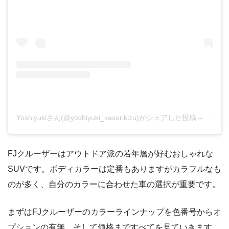
Yoshiyukiさん(@yoshiyuki_kasurikizu)がシェアした投稿
–
2019
FJクルーザーはアウトドア派の若年層が好むおしゃれな
SUVです。ボディカラーは定番もありますがカラフルなも
のが多く、自分のカラーに合わせた車の選択が重要です。
まずはFJクルーザーのカラーラインナップを色番号からオ
プションの有無、そして価格まですべてを見ていきます。