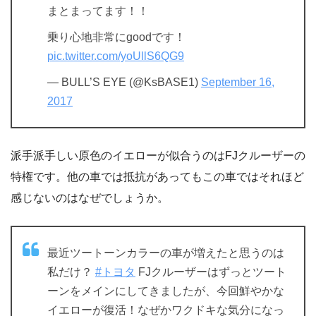
まとまってます！！
乗り心地非常にgoodです！
pic.twitter.com/yoUllS6QG9
— BULL’S EYE (@KsBASE1)
September 16,
2017
派手派手しい原色のイエローが似合うのはFJクルーザーの
特権です。他の車では抵抗があってもこの車ではそれほど
感じないのはなぜでしょうか。
最近ツートーンカラーの車が増えたと思うのは
私だけ？
#トヨタ
FJクルーザーはずっとツート
ーンをメインにしてきましたが、今回鮮やかな
イエローが復活！なぜかワクドキな気分になっ