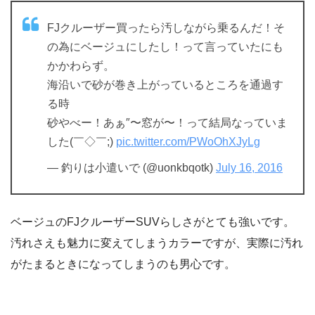
FJクルーザー買ったら汚しながら乗るんだ！そ
の為にベージュにしたし！って言っていたにも
かかわらず。
海沿いで砂が巻き上がっているところを通過す
る時
砂やべー！あぁ″〜窓が〜！って結局なっていま
した(￣◇￣;)
pic.twitter.com/PWoOhXJyLg
— 釣りは小遣いで (@uonkbqotk)
July 16, 2016
ベージュのFJクルーザーSUVらしさがとても強いです。
汚れさえも魅力に変えてしまうカラーですが、実際に汚れ
がたまるときになってしまうのも男心です。