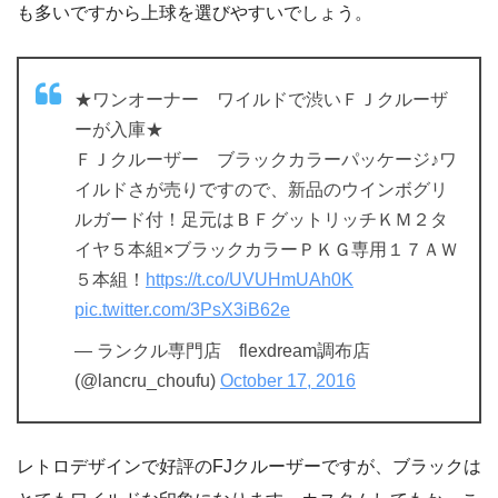
も多いですから上球を選びやすいでしょう。
★ワンオーナー ワイルドで渋いＦＪクルーザ
ーが入庫★
ＦＪクルーザー ブラックカラーパッケージ♪ワ
イルドさが売りですので、新品のウインボグリ
ルガード付！足元はＢＦグットリッチＫＭ２タ
イヤ５本組×ブラックカラーＰＫＧ専用１７ＡＷ
５本組！
https://t.co/UVUHmUAh0K
pic.twitter.com/3PsX3iB62e
— ランクル専門店 flexdream調布店
(@lancru_choufu)
October 17, 2016
レトロデザインで好評のFJクルーザーですが、ブラックは