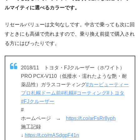
ルマイティに選べるカラーです。
リセールバリューは文句なしです。中古で乗っても次に回
すときにも高値で売れますので、乗り換え前提で購入され
る方にはぴったりです。
2018/11 トヨタ・FJクルーザー（ホワイト）
PRO PCX-V110（低撥水・濡れたような艶・耐
薬品性）ガラスコーティング
#カービューティー
プロ札幌ドーム前
#札幌
#コーティング
#トヨタ
#FJクルーザー
#
ホームページ →
https://t.co/arFsRr8yph
施工記録
↓
https://t.co/mASdgpF41n