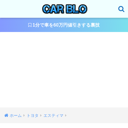
1分で車を60万円値引きする裏技
ホーム
トヨタ
エスティマ