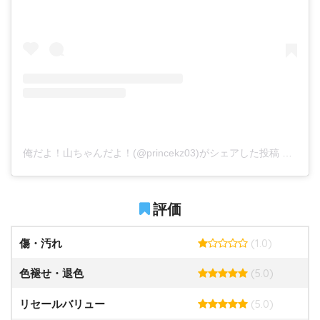
俺だよ！山ちゃんだよ！(@princekz03)がシェアした投稿
–
201
評価
(1.0)
傷・汚れ
(5.0)
色褪せ・退色
(5.0)
リセールバリュー