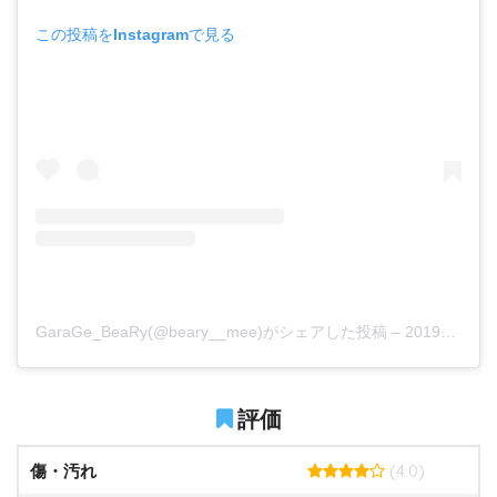
この投稿をInstagramで見る
GaraGe_BeaRy(@beary__mee)がシェアした投稿
–
2019年10月月27日午前9時45分PDT
評価
(4.0)
傷・汚れ