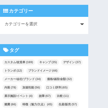
カテゴリー
タグ
カスタム/改造車
(169)
キャンプ
(35)
デザイン
(37)
トランポ
(12)
ブランドイメージ
(44)
メーカー/会社/ブランド
(34)
価格/値段/金額
(32)
内装
(78)
加速性能
(56)
口コミ/評判
(65)
展示施設/イベント
(4)
故障
(67)
比較
(11)
燃費
(66)
特徴（魅力/欠点）
(45)
生産/販売
(57)