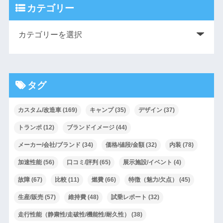
カテゴリー
タグ
カスタム/改造車
(169)
キャンプ
(35)
デザイン
(37)
トランポ
(12)
ブランドイメージ
(44)
メーカー/会社/ブランド
(34)
価格/値段/金額
(32)
内装
(78)
加速性能
(56)
口コミ/評判
(65)
展示施設/イベント
(4)
故障
(67)
比較
(11)
燃費
(66)
特徴（魅力/欠点）
(45)
生産/販売
(57)
維持費
(48)
試乗レポート
(32)
走行性能（静粛性/走破性/機能性/耐久性）
(38)