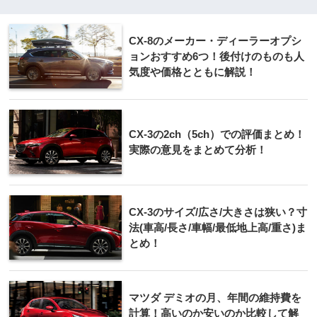
CX-8のメーカー・ディーラーオプシ
ョンおすすめ6つ！後付けのものも人
気度や価格とともに解説！
CX-3の2ch（5ch）での評価まとめ！
実際の意見をまとめて分析！
CX-3のサイズ/広さ/大きさは狭い？寸
法(車高/長さ/車幅/最低地上高/重さ)ま
とめ！
マツダ デミオの月、年間の維持費を
計算！高いのか安いのか比較して解