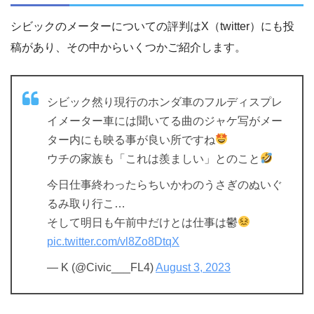
シビックのメーターについての評判はX（twitter）にも投
稿があり、その中からいくつかご紹介します。
シビック然り現行のホンダ車のフルディスプレ
イメーター車には聞いてる曲のジャケ写がメー
ター内にも映る事が良い所ですね
ウチの家族も「これは羨ましい」とのこと
今日仕事終わったらちいかわのうさぎのぬいぐ
るみ取り行こ…
そして明日も午前中だけとは仕事は鬱
pic.twitter.com/vl8Zo8DtqX
— K (@Civic___FL4)
August 3, 2023