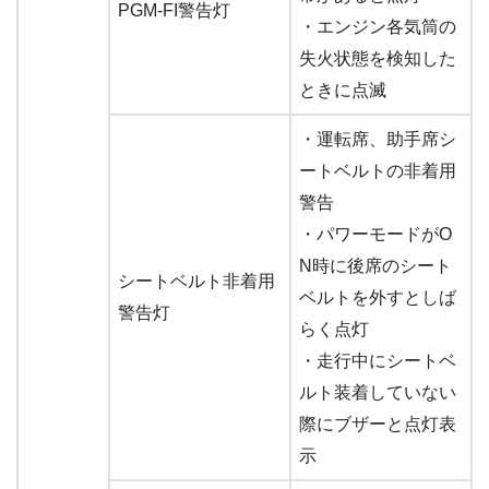
PGM-FI警告灯
・エンジン各気筒の
失火状態を検知した
ときに点滅
・運転席、助手席シ
ートベルトの非着用
警告
・パワーモードがO
N時に後席のシート
シートベルト非着用
ベルトを外すとしば
警告灯
らく点灯
・走行中にシートベ
ルト装着していない
際にブザーと点灯表
示