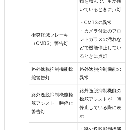
物を積んで、車が傾
いているときに点灯
・CMBSの異常
・カメラ付近のフロ
衝突軽減ブレーキ
ントガラスの汚れな
（CMBS）警告灯
どで機能停止してい
るときに点灯
路外逸脱抑制機能操
路外逸脱抑制機能の
舵警告灯
異常
路外逸脱抑制機能の
路外逸脱抑制機能操
操舵アシストが一時
舵アシスト一時停止
停止している際に表
警告灯
示
・路外逸脱抑制機能