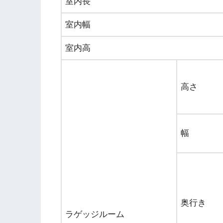
室内長
室内幅
室内高
高さ
幅
奥行き
ラゲッジルーム