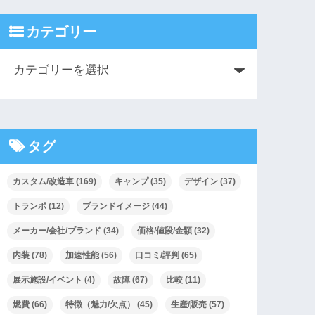
カテゴリー
タグ
カスタム/改造車
(169)
キャンプ
(35)
デザイン
(37)
トランポ
(12)
ブランドイメージ
(44)
メーカー/会社/ブランド
(34)
価格/値段/金額
(32)
内装
(78)
加速性能
(56)
口コミ/評判
(65)
展示施設/イベント
(4)
故障
(67)
比較
(11)
燃費
(66)
特徴（魅力/欠点）
(45)
生産/販売
(57)