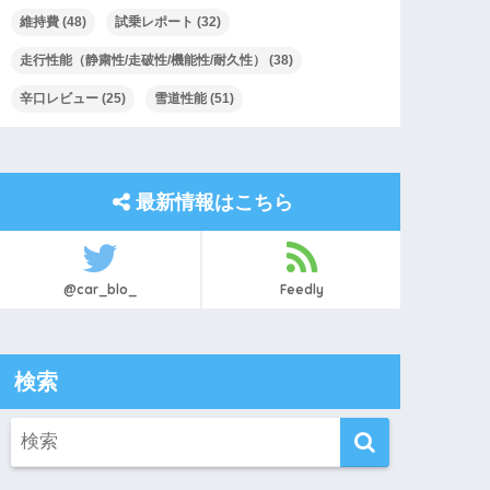
維持費
(48)
試乗レポート
(32)
走行性能（静粛性/走破性/機能性/耐久性）
(38)
辛口レビュー
(25)
雪道性能
(51)
最新情報はこちら
@car_blo_
Feedly
検索