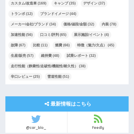
カスタム/改造車
(169)
キャンプ
(35)
デザイン
(37)
トランポ
(12)
ブランドイメージ
(44)
メーカー/会社/ブランド
(34)
価格/値段/金額
(32)
内装
(78)
加速性能
(56)
口コミ/評判
(65)
展示施設/イベント
(4)
故障
(67)
比較
(11)
燃費
(66)
特徴（魅力/欠点）
(45)
生産/販売
(57)
維持費
(48)
試乗レポート
(32)
走行性能（静粛性/走破性/機能性/耐久性）
(38)
辛口レビュー
(25)
雪道性能
(51)
最新情報はこちら
@car_blo_
Feedly