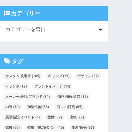
カテゴリー
タグ
カスタム/改造車
(169)
キャンプ
(35)
デザイン
(37)
トランポ
(12)
ブランドイメージ
(44)
メーカー/会社/ブランド
(34)
価格/値段/金額
(32)
内装
(78)
加速性能
(56)
口コミ/評判
(65)
展示施設/イベント
(4)
故障
(67)
比較
(11)
燃費
(66)
特徴（魅力/欠点）
(45)
生産/販売
(57)