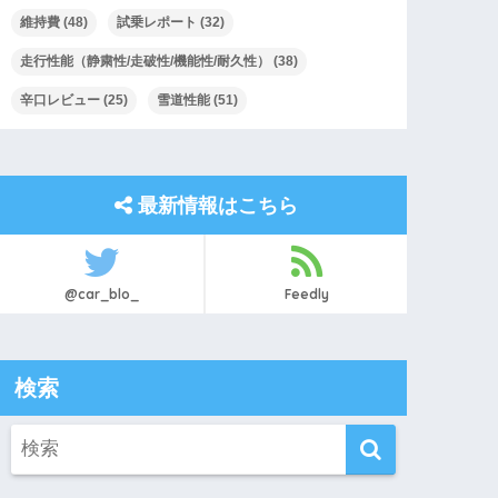
維持費
(48)
試乗レポート
(32)
走行性能（静粛性/走破性/機能性/耐久性）
(38)
辛口レビュー
(25)
雪道性能
(51)
最新情報はこちら
@car_blo_
Feedly
検索