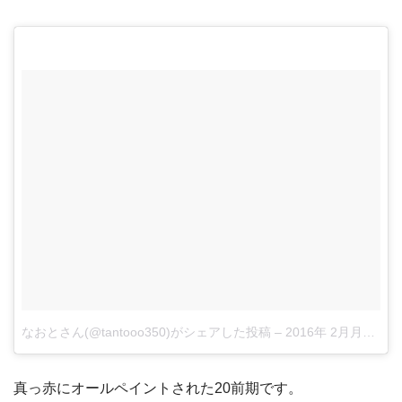
なおとさん(@tantooo350)がシェアした投稿
–
2016年 2月月8日午前3時12分PST
真っ赤にオールペイントされた20前期です。