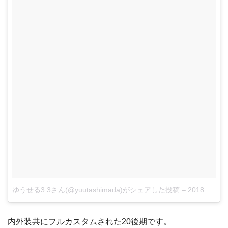
ゆうせる3.3さん(@yuutashimada)がシェアした投稿
–
2018年 1月月12日午後3時57分PST
内外装共にフルカスタムされた20後期です。