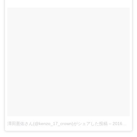
澤田憲佑さん(@kenzo_17_crown)がシェアした投稿
–
2016年 2月月14日午後10時04分PST