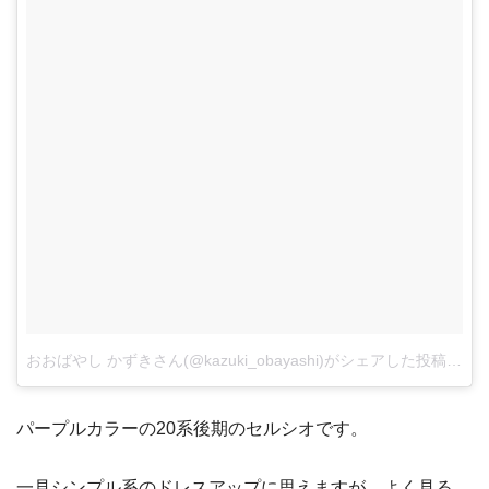
おおばやし かずきさん(@kazuki_obayashi)がシェアした投稿
–
20
パープルカラーの20系後期のセルシオです。
一見シンプル系のドレスアップに思えますが、よく見る