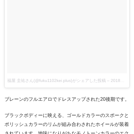
福屋 圭祐さん(@fuku1102kei.plus)がシェアした投稿
–
2018年 2月月15日午前3時54分PST
ブレーンのフルエアロでドレスアップされた20後期です。
ブラックボディーに映える、ゴールドカラーのスポークと
ポリッシュカラーのリムが組み合わされたホイールが装着
されています。地味になりがちなモノトーンカラーのエク