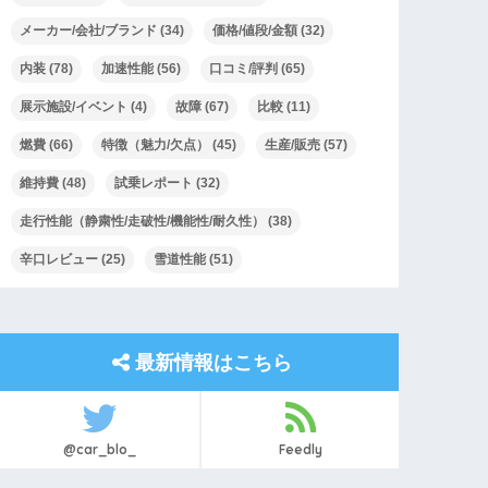
メーカー/会社/ブランド
(34)
価格/値段/金額
(32)
内装
(78)
加速性能
(56)
口コミ/評判
(65)
展示施設/イベント
(4)
故障
(67)
比較
(11)
燃費
(66)
特徴（魅力/欠点）
(45)
生産/販売
(57)
維持費
(48)
試乗レポート
(32)
走行性能（静粛性/走破性/機能性/耐久性）
(38)
辛口レビュー
(25)
雪道性能
(51)
最新情報はこちら
@car_blo_
Feedly