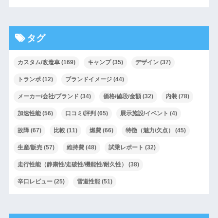
タグ
カスタム/改造車
(169)
キャンプ
(35)
デザイン
(37)
トランポ
(12)
ブランドイメージ
(44)
メーカー/会社/ブランド
(34)
価格/値段/金額
(32)
内装
(78)
加速性能
(56)
口コミ/評判
(65)
展示施設/イベント
(4)
故障
(67)
比較
(11)
燃費
(66)
特徴（魅力/欠点）
(45)
生産/販売
(57)
維持費
(48)
試乗レポート
(32)
走行性能（静粛性/走破性/機能性/耐久性）
(38)
辛口レビュー
(25)
雪道性能
(51)