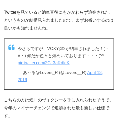
Twitterを見ていると納車直後にもかかわらず追突された、
というものが結構見られましたので、まずお祓いするのは
良いかも知れませんね。
今さらですが、VOXY煌2が納車されました！(・
∀・) 何だか色々と煌めいております・・・(^^ゞ
pic.twitter.com/2GL3aRdIeK
— あ～る@Lovers_R (@Lovers__R)
April 13,
2019
こちらの方は煌Ⅱのヴォクシーを手に入れられたそうで、
今年のマイナーチェンジで追加された最も新しい仕様で
す。