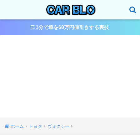
1分で車を60万円値引きする裏技
ホーム
トヨタ
ヴォクシー