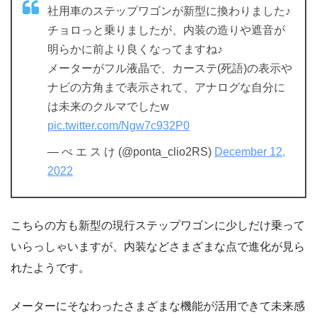
社用車のステップワゴンが新型に換わりました♪
チョロっと乗りましたが、内装の造りや遮音が
明らかに前より良くなってますね♪
メーターがフル液晶で、カーステ(死語)の表示や
ナビの方角まで表示されて、アナログな自分に
は未来のクルマでしたw
pic.twitter.com/Ngw7c932P0
— ぺ エ ス け (@ponta_clio2RS)
December 12,
2022
こちらの方も新型の現行ステップワゴンに少しだけ乗って
いらっしゃいますが、内装などさまざまな点で進化が見ら
れたようです。
メーターにそなわったさまざまな機能が活用できて未来感