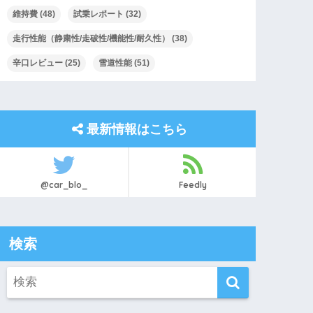
維持費
(48)
試乗レポート
(32)
走行性能（静粛性/走破性/機能性/耐久性）
(38)
辛口レビュー
(25)
雪道性能
(51)
最新情報はこちら
@car_blo_
Feedly
検索