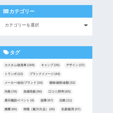
カテゴリー
タグ
カスタム/改造車
(169)
キャンプ
(35)
デザイン
(37)
トランポ
(12)
ブランドイメージ
(44)
メーカー/会社/ブランド
(34)
価格/値段/金額
(32)
内装
(78)
加速性能
(56)
口コミ/評判
(65)
展示施設/イベント
(4)
故障
(67)
比較
(11)
燃費
(66)
特徴（魅力/欠点）
(45)
生産/販売
(57)