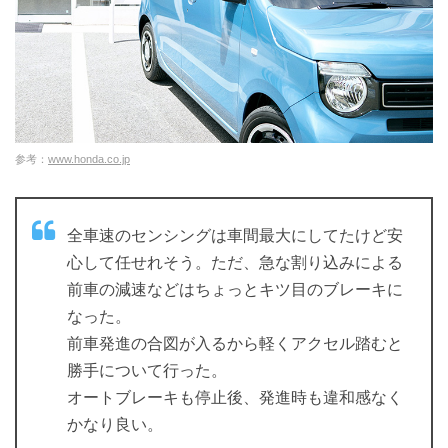
参考：
www.honda.co.jp
全車速のセンシングは車間最大にしてたけど安
心して任せれそう。ただ、急な割り込みによる
前車の減速などはちょっとキツ目のブレーキに
なった。
前車発進の合図が入るから軽くアクセル踏むと
勝手について行った。
オートブレーキも停止後、発進時も違和感なく
かなり良い。