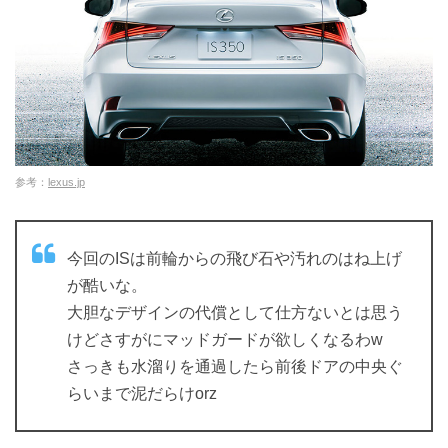
参考：
lexus.jp
今回のISは前輪からの飛び石や汚れのはね上げ
が酷いな。
大胆なデザインの代償として仕方ないとは思う
けどさすがにマッドガードが欲しくなるわw
さっきも水溜りを通過したら前後ドアの中央ぐ
らいまで泥だらけorz