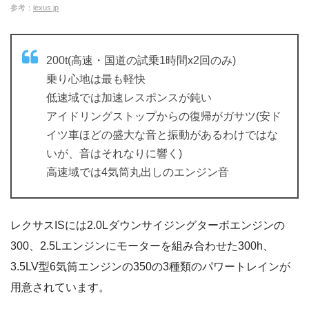
参考：
lexus.jp
200t(高速・国道の試乗1時間x2回のみ)
乗り心地は最も軽快
低速域では加速レスポンスが鈍い
アイドリングストップからの復帰がガサツ(安ド
イツ車ほどの盛大な音と振動があるわけではな
いが、音はそれなりに響く)
高速域では4気筒丸出しのエンジン音
レクサスISには2.0Lダウンサイジングターボエンジンの
300、2.5Lエンジンにモーターを組み合わせた300h、
3.5LV型6気筒エンジンの350の3種類のパワートレインが
用意されています。